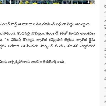
క
ష
ర
ిర్ పోర్ట్, ఆ రాజధాని ఠీవి చూపించే విధంగా సిద్ధం అయ్యింది.
ప
యిపోతుంది. కొండపల్లి బొమ్మలు, కలంకారీ కళతో కూడిన అలంకరణ
ప
క్‌ఇన్‌ కౌంటర్లు, బ్యాగేజీ కన్వేయర్‌ బెల్ట్‌లు, బ్యాగేజీ క్లైమ్‌
ట
ను ఒకేసారి నిలిపేందుకు పార్కింగ్‌ వంటివి, నూతన టెర్మినల్‌లో
ప
ప
ీరు ఆశ్చర్యపోతారు అంటే అతిశయోక్తి కాదు..
ప
ఫ
ప
బ
మ
ల