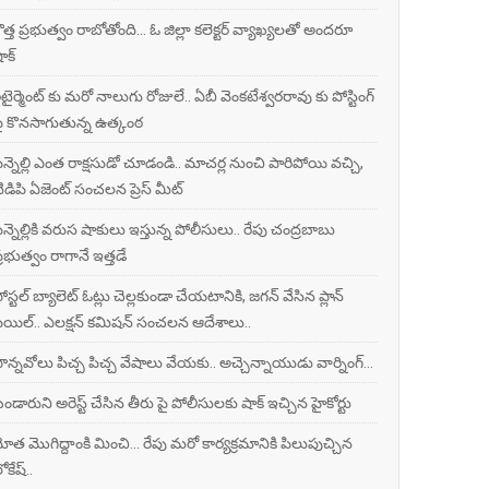
ొత్త ప్రభుత్వం రాబోతోంది... ఓ జిల్లా కలెక్టర్ వ్యాఖ్యలతో అందరూ
ాక్
ిటైర్మెంట్ కు మరో నాలుగు రోజులే.. ఏబీ వెంకటేశ్వరరావు కు పోస్టింగ్
ై కొనసాగుతున్న ఉత్కంఠ
ిన్నెల్లి ఎంత రాక్షసుడో చూడండి.. మాచర్ల నుంచి పారిపోయి వచ్చి,
ిడిపి ఏజెంట్ సంచలన ప్రెస్ మీట్
ిన్నెల్లికి వరుస షాకులు ఇస్తున్న పోలీసులు.. రేపు చంద్రబాబు
్రభుత్వం రాగానే ఇత్తడే
ోస్టల్ బ్యాలెట్ ఓట్లు చెల్లకుండా చేయటానికి, జగన్ వేసిన ప్లాన్
ెయిల్.. ఎలక్షన్ కమిషన్ సంచలన ఆదేశాలు..
ొన్నవోలు పిచ్చ పిచ్చ వేషాలు వేయకు.. అచ్చెన్నాయుడు వార్నింగ్...
ండారుని అరెస్ట్ చేసిన తీరు పై పోలీసులకు షాక్ ఇచ్చిన హైకోర్టు
ోత మొగిద్దాంకి మించి... రేపు మరో కార్యక్రమానికి పిలుపుచ్చిన
ోకేష్..