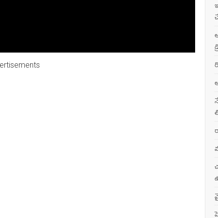
ఇ
చ
ఆ
డ
ertisements
ర
అ
న
త
ర
మ
చ
ఉ
వ
ప