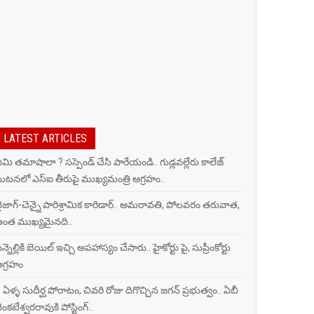
LATEST ARTICLES
మి తమాషాలా ? సస్పెండ్ చేసి పారేయండి.. గుడ్లవల్లేరు కాలేజ్
టనలో ఎస్ఐ తీరుపై ముఖ్యమంత్రి ఆగ్రహం..
ైజాగ్‌-చెన్నై పారిశ్రామిక కారిడార్.. అమరావతి, పోలవరం తరువాత,
ంత ముఖ్యమైనది..
ిన్నెల్లికి బెయిల్ ఇచ్చి అపహాస్యం చేసారు.. హైకోర్టు పై, సుప్రీంకోర్టు
గ్రహం
 ఏళ్ళ సుదీర్ఘ పోరాటం, చివరి రోజు దిగొచ్చిన జగన్ ప్రభుత్వం.. ఏబీ
ెంకటేశ్వరరావుకి పోస్టింగ్..