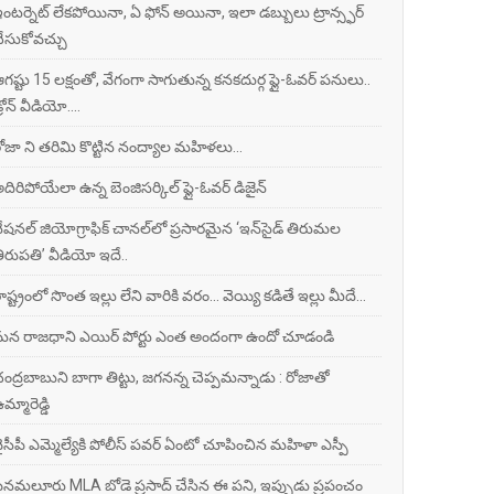
ంటర్నెట్ లేకపోయినా, ఏ ఫోన్ అయినా, ఇలా డబ్బులు ట్రాన్స్ఫర్
ేసుకోవచ్చు
గష్టు 15 లక్షంతో, వేగంగా సాగుతున్న కనకదుర్గ ఫ్లై-ఓవర్ పనులు..
్రోన్ వీడియో....
ోజా ని తరిమి కొట్టిన నంద్యాల మహిళలు...
దిరిపోయేలా ఉన్న బెంజిసర్కిల్‌ ఫ్లై-ఓవర్ డిజైన్
ేషనల్‌ జియోగ్రాఫిక్‌ చానల్‌లో ప్రసారమైన ‘ఇన్‌సైడ్‌ తిరుమల
ిరుపతి’ వీడియో ఇదే..
ాష్ట్రంలో సొంత ఇల్లు లేని వారికి వరం... వెయ్యి కడితే ఇల్లు మీదే...
న రాజధాని ఎయిర్ పోర్టు ఎంత అందంగా ఉందో చూడండి
ంద్రబాబుని బాగా తిట్టు, జగనన్న చెప్పమన్నాడు : రోజాతో
మ్మారెడ్డి
ైసీపీ ఎమ్మెల్యేకి పోలీస్ పవర్ ఏంటో చూపించిన మహిళా ఎస్పీ
ెనమలూరు MLA బోడె ప్రసాద్ చేసిన ఈ పని, ఇప్పుడు ప్రపంచం