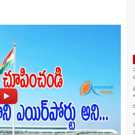
ఏ
ఘ
వ
అ
ప
ఆ
5
వ