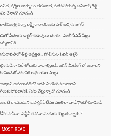
ునీత, షర్మిల వాగ్ములం తరువాత, వణికిపోతున్న అవినాష్ రెడ్డి..
మి చేసాడో చూడండి
ాజీమంత్రి కన్నా లక్ష్మీనారాయణకు షాక్ ఇచ్చిన జగన్
పిలో పేదలకు డాక్టర్ చదువులు దూరం.. ఎంబీబీఎస్ సీట్లు
మ్మకానికి..
మరావతిలో తీవ్ర ఉద్రిక్తత... పోలీసుల ఓవర్ ఆక్షన్
ర్షం పడినా సరే తోలుకు రావాల్సిందే.. జగన్ మీటింగ్ లో జనాలని
ూపించుకోవటానికి అధికారుల పాట్లు
ాజధాని అమరావతిలో జగన్ మీటింగ్ కి జనాలని
ోలుకుపోవటానికి, ఏమి చేస్తున్నారో చూడండి
ంబ‌టి రాయుడుని ఐప్యాక్ పేటీఎం ఎంతలా వాడేస్తోందో చూడండి
ీవీ9 హ‌సీనా..ఎన్టీవీ రెహానా ఎందుకు కొట్టుకున్నారు ?
MOST READ