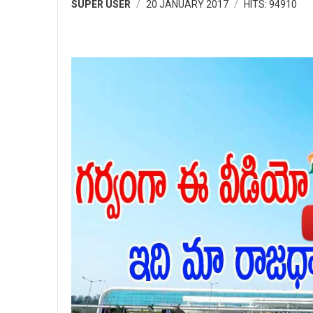
SUPER USER
20 JANUARY 2017
HITS: 94910