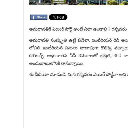
అమరావతికి ఎయిర్ పోర్ట్ అంటే ఎలా ఉండాలి ? గన్నవరం ఎయ
అమరావతి సంస్కృతి ఉట్టి పడేలా, ఇంటీరియర్ రెడీ అ
లోపలి ఇంటీరియర్ పనులు దాదాపుగా కొలిక్కి వచ్చాయి. 16 చె
కరౌజల్స్‌, అధునాతన సీసీ కెమెరాలతో భద్రత, 300 కార్ల
అందుబాటులోనికి రానున్నాయి.
ఈ వీడియో చూడండి, మన గన్నవరం ఎయిర్ పోర్టేనా అని మ