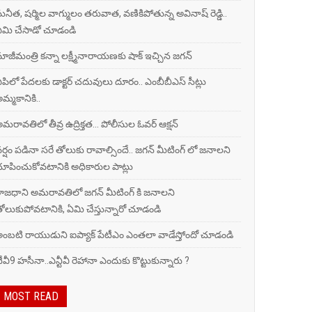
ునీత, షర్మిల వాగ్ములం తరువాత, వణికిపోతున్న అవినాష్ రెడ్డి..
మి చేసాడో చూడండి
ాజీమంత్రి కన్నా లక్ష్మీనారాయణకు షాక్ ఇచ్చిన జగన్
పిలో పేదలకు డాక్టర్ చదువులు దూరం.. ఎంబీబీఎస్ సీట్లు
మ్మకానికి..
మరావతిలో తీవ్ర ఉద్రిక్తత... పోలీసుల ఓవర్ ఆక్షన్
ర్షం పడినా సరే తోలుకు రావాల్సిందే.. జగన్ మీటింగ్ లో జనాలని
ూపించుకోవటానికి అధికారుల పాట్లు
ాజధాని అమరావతిలో జగన్ మీటింగ్ కి జనాలని
ోలుకుపోవటానికి, ఏమి చేస్తున్నారో చూడండి
ంబ‌టి రాయుడుని ఐప్యాక్ పేటీఎం ఎంతలా వాడేస్తోందో చూడండి
ీవీ9 హ‌సీనా..ఎన్టీవీ రెహానా ఎందుకు కొట్టుకున్నారు ?
MOST READ