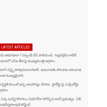
Y
LATEST ARTICLES
మి తమాషాలా ? సస్పెండ్ చేసి పారేయండి.. గుడ్లవల్లేరు కాలేజ్
టనలో ఎస్ఐ తీరుపై ముఖ్యమంత్రి ఆగ్రహం..
ైజాగ్‌-చెన్నై పారిశ్రామిక కారిడార్.. అమరావతి, పోలవరం తరువాత,
ంత ముఖ్యమైనది..
ిన్నెల్లికి బెయిల్ ఇచ్చి అపహాస్యం చేసారు.. హైకోర్టు పై, సుప్రీంకోర్టు
గ్రహం
 ఏళ్ళ సుదీర్ఘ పోరాటం, చివరి రోజు దిగొచ్చిన జగన్ ప్రభుత్వం.. ఏబీ
ెంకటేశ్వరరావుకి పోస్టింగ్..