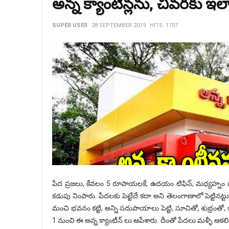
అన్న క్యాంటీన్లను, చివరకు ఇ
SUPER USER
28 SEPTEMBER 2019
HITS: 1707
పేద ప్రజలు, కేవలం 5 రూపాయలకే, ఉదయం టిఫిన్, మధ్యహ్నం భోజన
కడుపు నింపారు. పేదలకు పెట్టేదే కదా అని తెలంగాణాలో పెట్టినట్ట
మంచి భవనం కట్టి, అన్ని సదుపాయాలు పెట్టి, సూచితో, శుభ్రంతో, 
1 నుంచి ఈ అన్న క్యాంటీన్ లు ఆపేశారు. దీంతో పేదలు మళ్ళీ ఆకల