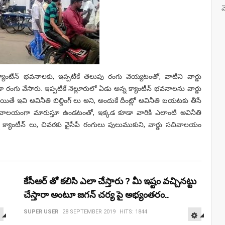
మ
క్యాంటీన్ భవనాలకు, ఇప్పటికే తెలుపు రంగు వెయ్యటంతో, వాటిని వార్డు
ా రంగు వేసారు. ఇప్పటికే నెల్లూరులో ఏడు అన్న క్యాంటీన్‌ భవనాలను వార్డు
ే ఇవి అవినీతి బిల్డింగ్ లు అని, అందుకే దీంట్లో అవినీతి బయటకు తీసే
సచివాలయంగా మారుస్తూ ఉండటంతో, ఇక్కడ కూడా వారికి ఎలాంటి అవినీతి
న క్యాంటీన్ లు, చివరకు వైసీపీ రంగులు పులుముకుని, వార్డు సచివాలయం
కేసీఆర్ తో కలిసి ఎలా చేస్తారు ? మీ ఇష్టం వచ్చినట్టు
చేస్తారా అంటూ జగన్ చర్య పై అభ్యంతరం..
EMPTY
EMPT
SUPER USER
28 SEPTEMBER 2019
HITS: 1844