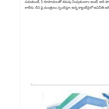
పడుతుంటే, 5 రూపాయలతో కడుపు నింపుకుందాం అంటే, అది కూడా ల
కాలేదు. దీని పై మంత్రులు స్పందిస్తూ, అన్న క్యాంటీన్లలో అవినీతి జర