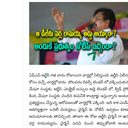
ఏపీఎస్ ఆర్టీసీ గత వారం రోజులుగా వార్తల్లో నిలిస్తుంది. ఆర్టీసి విలీ
కోసం వచ్చే వార్తల్లో కాదు. పోలవరం రివర్స్ టెండర్ లో దక్కించుకున
మేఘా సంస్థకు, ఆర్టీసి ఎలక్ట్రిక్ బస్సుల అద్దె టెండర్ లో, క్విడ్ ప్రో
కింద, మేఘా సంస్థకు చెందిన కంపెనీకి కాంట్రాక్టు ఇస్తున్నారు అంట
ప్రత్యర్ధులు చేస్తున్న ఆరోపణలతో వార్తల్లోకి ఎక్కింది. ఇది కాక ఎండీ
అకస్మాత్తుగా బదిలీ చెయ్యటం, చైర్మెన్ కు నోటీస్ ఇవ్వటం కూడ
అనుమానాలకు తావిచ్చింది. తాజగా ఈ రోజు ఆర్టీసి చైర్మెన్ గా ఉన
వర్ల రామయ్యను, చైర్మెన్ పదవి నుంచి తప్పుకోవాలి అంట