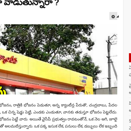
లా వాడుతున్నారా ?
EMPT
ఏ
ఘ
వ
అ
ప
ం, రాత్రికి భోజనం పెడుతూ, అన్న క్యాంటీన్ల పేరుతొ, చంద్రబాబు, పేదల
ఆ
ు, ఒక చిన్న షెడ్డు పెట్టి, ఎండకు ఎండుతూ, వానకు తడుస్తూ భోజనం పెట్టలేదు.
భోజనం పెట్టే వారు. అయితే వైసీపీ ప్రభుత్వం రావటంతోనే, ఒక నెల ఆగి, జూలై
5
ితో అలమటిస్తున్నారు. ఒక పక్క ఇసుక లేక, పనులు లేక, డబ్బులు లేక ఇబ్బంది
వ