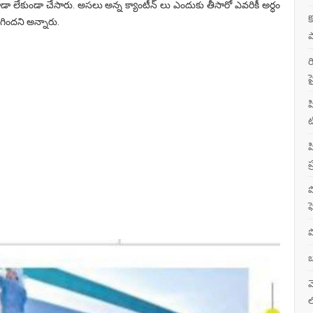
ేకుండా చేసారు. అసలు అన్న క్యాంటీన్ లు ఎందుకు తీసారో ఎవరికీ అర్ధం
క
ిగిందని అన్నారు.
ష
ర
ప
ప
ట
ప
ప
ప
ఫ
ప
బ
మ
ల