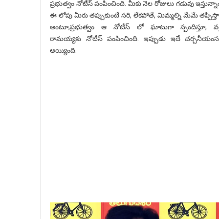
ప్రభుత్వం నోటీస్ పంపించింది. మీకు నెల రోజులు గడువు ఇస్తున్నా
ఈ లోపు మీరు తప్పుకుంటే సరి, లేకపోతే, మిమ్మల్ని మేమే తప్పిస్త
అంటూ,ప్రభుత్వం ఆ నోటీస్ లో ఘాటుగా స్పందిస్తూ, వర
రామయ్యకు నోటీస్ పంపించింది. ఇప్పుడు ఇదే చర్చనీయం
అయ్యింది.