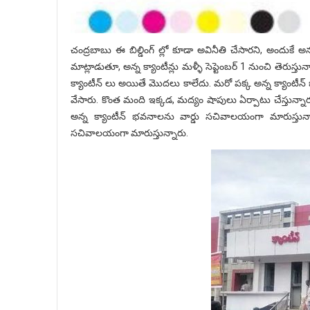
చంద్రబాబు ఈ బిల్డింగ్ ల్లో కూడా అవినీతి చేసారని, అందుకే అన్
మాట్లాడుతూ, అన్న క్యాంటీన్లు మళ్ళీ సెప్టెంబర్ 1 నుంచి తెరుస్
క్యాంటీన్ లు అయితే మొదలు కాలేదు. మరో పక్క అన్న క్యాంటీన్
వేసారు. కొంత మంది ఇక్కడ, మద్యం షాపులు ఏర్పాటు చేస్తున్నార
అన్న క్యాంటీన్ భవనాలను వార్డు సచివాలయంగా మారుస్తున్న
సచివాలయంగా మారుస్తున్నారు.