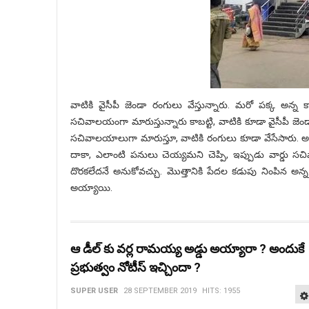
వాటికి వైసీపీ జెండా రంగులు వేస్తున్నారు. మరో పక్క అన్న 
సచివాలయంగా మారుస్తున్నారు కాబట్టి, వాటికి కూడా వైసీపీ జెండ
సచివాలయాలుగా మారుస్తూ, వాటికి రంగులు కూడా వేసేసారు. అయిత
దాకా, ఎలాంటి పనులు చెయ్యమని చెప్పి, ఇప్పుడు వార్డు 
దొరకలేదనే అనుకోవచ్చు. మొత్తానికి పేదల కడుపు నింపిన అన్
అయ్యాయి.
ఆ డీల్ కు వర్ల రామయ్య అడ్డు అయ్యారా ? అందుకే
ప్రభుత్వం నోటీస్ ఇచ్చిందా ?
SUPER USER
28 SEPTEMBER 2019
HITS: 1955