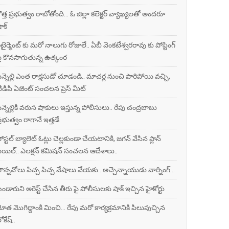
ొత్త ప్రభుత్వం రాబోతోంది... ఓ జిల్లా కలెక్టర్ వ్యాఖ్యలతో అందరూ
ాక్
ిటైర్మెంట్ కు మరో నాలుగు రోజులే.. ఏబీ వెంకటేశ్వరరావు కు పోస్టింగ్
ై కొనసాగుతున్న ఉత్కంఠ
ిన్నెల్లి ఎంత రాక్షసుడో చూడండి.. మాచర్ల నుంచి పారిపోయి వచ్చి,
ిడిపి ఏజెంట్ సంచలన ప్రెస్ మీట్
ిన్నెల్లికి వరుస షాకులు ఇస్తున్న పోలీసులు.. రేపు చంద్రబాబు
్రభుత్వం రాగానే ఇత్తడే
ోస్టల్ బ్యాలెట్ ఓట్లు చెల్లకుండా చేయటానికి, జగన్ వేసిన ప్లాన్
ెయిల్.. ఎలక్షన్ కమిషన్ సంచలన ఆదేశాలు..
ొన్నవోలు పిచ్చ పిచ్చ వేషాలు వేయకు.. అచ్చెన్నాయుడు వార్నింగ్...
ండారుని అరెస్ట్ చేసిన తీరు పై పోలీసులకు షాక్ ఇచ్చిన హైకోర్టు
ోత మొగిద్దాంకి మించి... రేపు మరో కార్యక్రమానికి పిలుపుచ్చిన
ోకేష్..