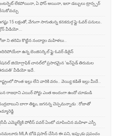
ంటర్నెట్ లేకపోయినా, ఏ ఫోన్ అయినా, ఇలా డబ్బులు ట్రాన్స్ఫర్
ేసుకోవచ్చు
గష్టు 15 లక్షంతో, వేగంగా సాగుతున్న కనకదుర్గ ఫ్లై-ఓవర్ పనులు..
్రోన్ వీడియో....
ోజా ని తరిమి కొట్టిన నంద్యాల మహిళలు...
దిరిపోయేలా ఉన్న బెంజిసర్కిల్‌ ఫ్లై-ఓవర్ డిజైన్
ేషనల్‌ జియోగ్రాఫిక్‌ చానల్‌లో ప్రసారమైన ‘ఇన్‌సైడ్‌ తిరుమల
ిరుపతి’ వీడియో ఇదే..
ాష్ట్రంలో సొంత ఇల్లు లేని వారికి వరం... వెయ్యి కడితే ఇల్లు మీదే...
న రాజధాని ఎయిర్ పోర్టు ఎంత అందంగా ఉందో చూడండి
ంద్రబాబుని బాగా తిట్టు, జగనన్న చెప్పమన్నాడు : రోజాతో
మ్మారెడ్డి
ైసీపీ ఎమ్మెల్యేకి పోలీస్ పవర్ ఏంటో చూపించిన మహిళా ఎస్పీ
ెనమలూరు MLA బోడె ప్రసాద్ చేసిన ఈ పని, ఇప్పుడు ప్రపంచం