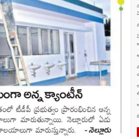
స
ఏ
మ
ఏ
అ
అ
వ
చ
ర
త
అ
ట