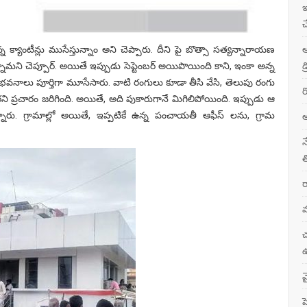
ఇ
చ
ఆ
న క్యాంటీన్లు ముసేస్తున్నాం అని చెప్పారు. దీని పై బొత్సా సత్యన్నారాయణ
డ
తున్నామని చెప్పూర్. అయితే ఇప్పుడు సెప్టెంబర్ అయిపొయింది కాని, ఇంకా అన్న
 భవనాలు పూర్తిగా మూసేసారు. వాటి రంగులు కూడా తీసి వేసి, తెలుపు రంగు
ర
ని ప్రచారం జరిగింది. అయితే, అది పుకారుగానే మిగిలిపోయింది. ఇప్పుడు ఆ
ారు. గ్రామాల్లో అయితే, ఇప్పటికే ఉన్న పంచాయతీ ఆఫీస్ లను, గ్రామ
అ
న
త
ర
మ
చ
ఉ
వ
ప