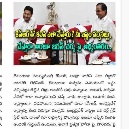
నం
తెలంగాణా ముఖ్యమంత్రి కేసీఆర్, ఆంధ్రా వారిని ఎలా తిట్టారో
్న
అందరికీ తెలిసిందే. తెలంగాణా ఉద్యమ సమయంలో ఇష్టం
కో
వచ్చినట్టు తిట్టిన తిట్లు అందరికీ గుర్తు ఉన్నాయి. అయితే, ఉద్యమ
ూ,
వేడిలో అలా అన్నారు అని చెప్పే వారు ఉన్నారు. అయితే రెండు
ని
రాష్ట్రాలుగా విడిపోయిన సమయంలో కూడా కేసీఆర్, ఆంధ్రప్రదేశ్
ా,
రాష్ట్రాన్ని కించ పరుస్తూ వచ్చారు. ఆంధ్రప్రదేశ్ రాష్ట్రం ఒక థర్డ్ గ్రేడ్
్న
స్టేట్ అని, దాంతో మా రాష్ట్రాన్ని పోల్చవద్దు అంటూ చెప్పిన సంగతి
ూ,
అందరికీ గుర్తుండే ఉంటుంది. అలాగే ప్రత్యేక హోదా పై, పోలవరం పై