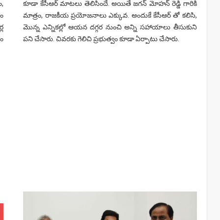
ం,
కూడా కేసీఆర్ మాటలు తెలిసిందే. అయితే జగన్ మోహన్ రెడ్డి గారికి
ాం
మాత్రం, రాజకీయ ప్రయోజనాలు ఎక్కువ. అందుకే కేసీఆర్ తో కలిసి,
్ల
మొన్న ఎన్నికల్లో ఆయన దగ్గర నుంచి అన్ని సహాయాలు తీసుకుని
సం
పని చేసారు. చివరకు గెలిచి ప్రభుత్వం కూడా ఏర్పాటు చేసారు.